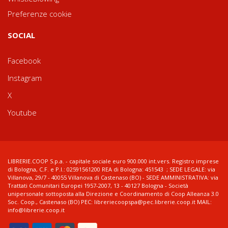
Preferenze cookie
SOCIAL
Facebook
Instagram
X
Youtube
LIBRERIE.COOP S.p.a. - capitale sociale euro 900.000 int.vers. Registro imprese
di Bologna, C.F. e P.I.: 02591561200 REA di Bologna: 451543 ; SEDE LEGALE: via
Villanova, 29/7 - 40055 Villanova di Castenaso (BO) - SEDE AMMINISTRATIVA: via
Trattati Comunitari Europei 1957-2007, 13 - 40127 Bologna - Società
unipersonale sottoposta alla Direzione e Coordinamento di Coop Alleanza 3.0
Soc. Coop., Castenaso (BO) PEC: libreriecoopspa@pec.librerie.coop.it MAIL:
info@librerie.coop.it