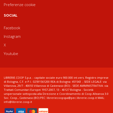
Preferenze cookie
SOCIAL
Facebook
Instagram
X
Youtube
LIBRERIE.COOP S.p.a. - capitale sociale euro 900.000 int.vers. Registro imprese
di Bologna, C.F. e P.I.: 02591561200 REA di Bologna: 451543 ; SEDE LEGALE: via
Villanova, 29/7 - 40055 Villanova di Castenaso (BO) - SEDE AMMINISTRATIVA: via
Trattati Comunitari Europei 1957-2007, 13 - 40127 Bologna - Società
unipersonale sottoposta alla Direzione e Coordinamento di Coop Alleanza 3.0
Soc. Coop., Castenaso (BO) PEC: libreriecoopspa@pec.librerie.coop.it MAIL:
info@librerie.coop.it