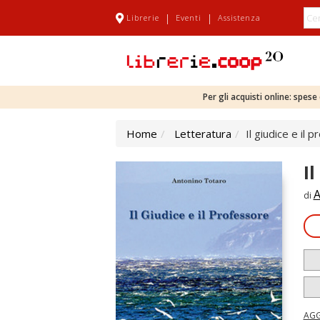
|
|
Librerie
Eventi
Assistenza
Per gli acquisti online: spes
Home
Letteratura
Il giudice e il 
Il
A
di
AGG