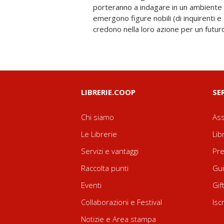
porteranno a indagare in un ambiente c
sua carriera questa giovanile stagi
emergono figure nobili (di inquirenti e 
rivedere con nostalgia, ma anche co
credono nella loro azione per un futur
LIBRERIE.COOP
SE
Chi siamo
Ass
Le Librerie
Lib
Servizi e vantaggi
Pre
Raccolta punti
Gui
Eventi
Gif
Collaborazioni e Festival
Isc
Notizie e Area stampa