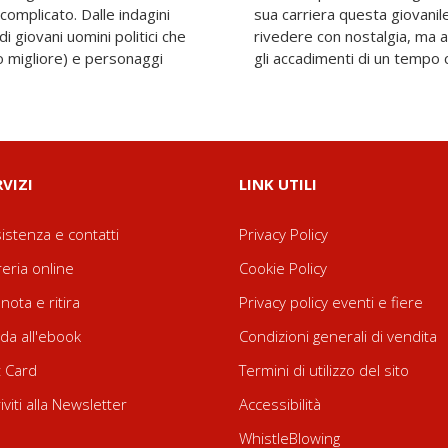
omplicato. Dalle indagini
one, Andrea non può che
di giovani uomini politici che
n maggiore consapevolezza,
o migliore) e personaggi
gli accadimenti di un tempo
RVIZI
LINK UTILI
istenza e contatti
Privacy Policy
reria online
Cookie Policy
nota e ritira
Privacy policy eventi e fiere
da all'ebook
Condizioni generali di vendita
t Card
Termini di utilizzo del sito
riviti alla Newsletter
Accessibilità
WhistleBlowing