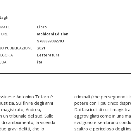
tagli
RMATO
Libro
TORE
Mohicani Edizioni
N
9788899082703
O PUBBLICAZIONE
2021
EGORIA
Letteratura
GUA
ita
essinese Antonino Totaro è
 arricchimento illecito e di
stizia. Sul finire degli anni
vita e la salute degli altri).
 magistrato, Andrea,
cupa escono tanti fili,
n un tribunale del sud. Sullo
, che però lentamente si
se di cambiamento, la vicenda
un unico burattinaio, il più
ue gravi delitti, che lo
Rievocando alla fine della