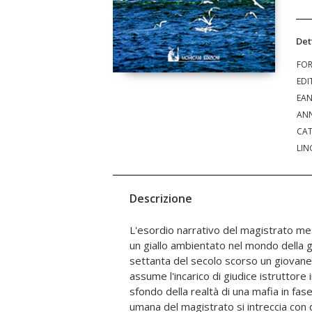
Det
FO
EDI
EA
ANN
CAT
LIN
Descrizione
L'esordio narrativo del magistrato m
criminali (che perseguono i loro fini di
un giallo ambientato nel mondo della giu
potere con il più cinico disprezzo per la 
settanta del secolo scorso un giovane
Dai fascicoli di cui il magistrato si oc
assume l'incarico di giudice istruttore i
aggrovigliati come in una matassa
sfondo della realtà di una mafia in fa
svolgono e sembrano condurre tutti a 
umana del magistrato si intreccia con d
scaltro e pericoloso degli insospettabili. 