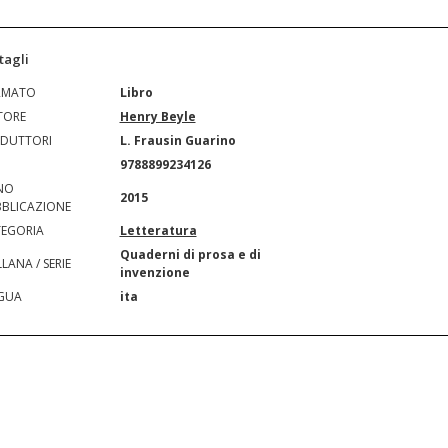
tagli
RMATO
Libro
TORE
Henry Beyle
DUTTORI
L. Frausin Guarino
N
9788899234126
NO
2015
BLICAZIONE
EGORIA
Letteratura
Quaderni di prosa e di
LANA / SERIE
invenzione
GUA
ita