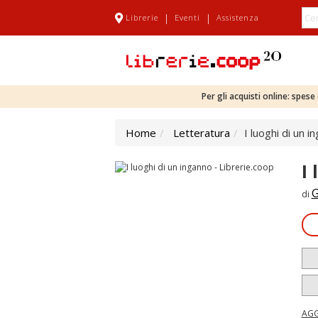
|
|
Librerie
Eventi
Assistenza
Per gli acquisti online: spes
Home
Letteratura
I luoghi di un i
I
G
di
AGG