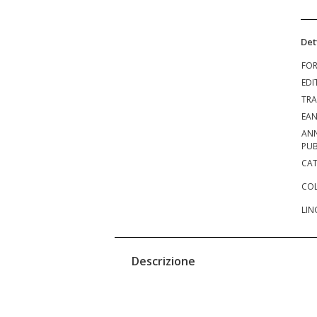
Det
FO
EDI
TRA
EA
AN
PUB
CAT
COL
LIN
Descrizione