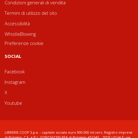
Condizioni generali di vendita
Termini di utilizzo del sito
Accessibilità
WhistleBlowing
Preferenze cookie
SOCIAL
Facebook
Instagram
X
Youtube
LIBRERIE.COOP S.p.a. - capitale sociale euro 900.000 int.vers. Registro imprese
di Bologna, C.F. e P.I.: 02591561200 REA di Bologna: 451543 ; SEDE LEGALE: via