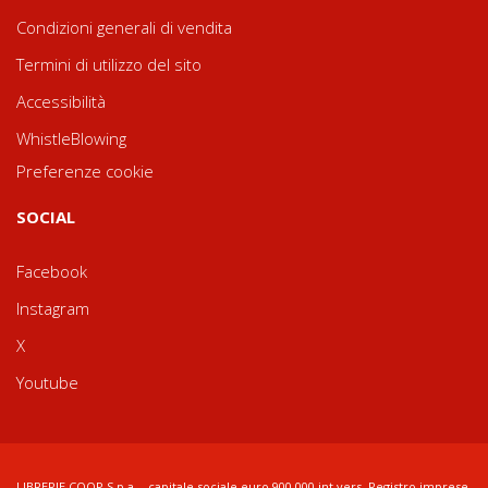
Condizioni generali di vendita
Termini di utilizzo del sito
Accessibilità
WhistleBlowing
Preferenze cookie
SOCIAL
Facebook
Instagram
X
Youtube
LIBRERIE.COOP S.p.a. - capitale sociale euro 900.000 int.vers. Registro imprese