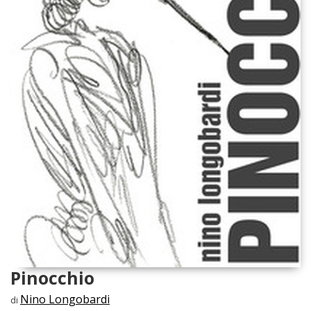
Pinocchio
Nino Longobardi
di