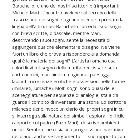
Baruchello, e uno dei nostri scrittori più importanti,
Michele Mari. L'incontro avviene sul terreno della
trascrizione dei sogni e ognuno prende a prestito la
lingua dell'altro: così Baruchello correda i suoi sogni
con brevi scritte, didascalie, mentre Mari,
descrivendo i suoi sogni, sente la necessità di
aggiungere qualche elementare disegno. Ne viene
fuori un libro che prova a rispondere alla domanda:
qual è la materia dei sogni? L'artista romano usa
colori lievi o il segno della matita per fissare sulla
carta uomini, macchine immaginarie, paesaggi,
labirinti, ricorrenze erotiche e ossessioni nelle forme
(minareti, lumache). Molti sogni sono quasi delle
sceneggiature per sequenze di analogie: sta a chi
guarda il compito di inventarsi una storia. Lo scrittore
milanese tiene invece un diario dei propri sogni in cui
si interroga sulla natura dei simboli, esplora il difficile
rapporto col padre (Enzo Mari), descrive ambienti
onirici. Sembra che ci sia una progressione narrativa
nel diario, anche se l'argomento - il suo rapporto con