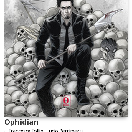
Ophidian
Francesca Follini
Lucio Perrimezzi
di
,