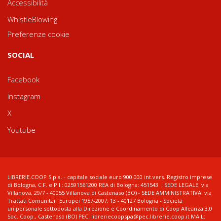
Accessibilità
WhistleBlowing
Preferenze cookie
SOCIAL
Facebook
Instagram
X
Youtube
LIBRERIE.COOP S.p.a. - capitale sociale euro 900.000 int.vers. Registro imprese
di Bologna, C.F. e P.I.: 02591561200 REA di Bologna: 451543 ; SEDE LEGALE: via
Villanova, 29/7 - 40055 Villanova di Castenaso (BO) - SEDE AMMINISTRATIVA: via
Trattati Comunitari Europei 1957-2007, 13 - 40127 Bologna - Società
unipersonale sottoposta alla Direzione e Coordinamento di Coop Alleanza 3.0
Soc. Coop., Castenaso (BO) PEC: libreriecoopspa@pec.librerie.coop.it MAIL: