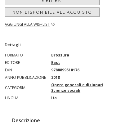
E RITIRA'
NON DISPONIBILE ALL'ACQUISTO
AGGIUNGI ALLA WISHLIST
Dettagli
FORMATO
Brossura
EDITORE
East
EAN
9788899510176
ANNO PUBBLICAZIONE
2018
Opere generali e dizionari
CATEGORIA
Scienze sociali
LINGUA
ita
Descrizione