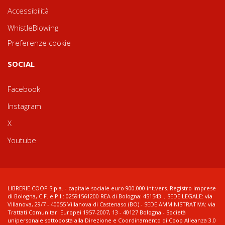
Accessibilità
WhistleBlowing
Preferenze cookie
SOCIAL
Facebook
Instagram
X
Youtube
LIBRERIE.COOP S.p.a. - capitale sociale euro 900.000 int.vers. Registro imprese
di Bologna, C.F. e P.I.: 02591561200 REA di Bologna: 451543 ; SEDE LEGALE: via
Villanova, 29/7 - 40055 Villanova di Castenaso (BO) - SEDE AMMINISTRATIVA: via
Trattati Comunitari Europei 1957-2007, 13 - 40127 Bologna - Società
unipersonale sottoposta alla Direzione e Coordinamento di Coop Alleanza 3.0