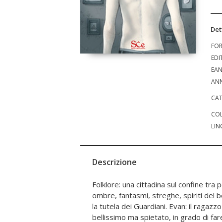
Det
FO
EDI
EA
ANN
CAT
COL
LIN
Descrizione
Folklore: una cittadina sul confine tra 
tutto per fermarlo e per vendicare la
ombre, fantasmi, streghe, spiriti del
accettare il mondo che ha scoperto co
la tutela dei Guardiani. Evan: il ragazz
Evan a un gioco dalle conseguenze l
bellissimo ma spietato, in grado di fa
innamorarsi di lui. Un mostro, una ragaz