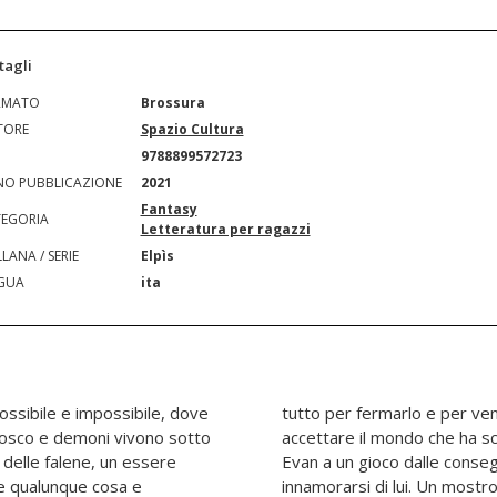
tagli
RMATO
Brossura
TORE
Spazio Cultura
N
9788899572723
O PUBBLICAZIONE
2021
Fantasy
EGORIA
Letteratura per ragazzi
LANA / SERIE
Elpìs
GUA
ita
possibile e impossibile, dove
 morte della sorella, anche
 bosco e demoni vivono sotto
n la Seconda Vista e sfidare
o delle falene, un essere
etali. Sperando di non
re qualunque cosa e
za, un gioco mortale: