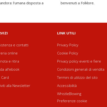
Pandora: l'umana disposta a
benvenuti a Folklore.
RVIZI
LINK UTILI
istenza e contatti
Privacy Policy
reria online
Cookie Policy
nota e ritira
Privacy policy eventi e fiere
da all'ebook
Condizioni generali di vendita
t Card
Termini di utilizzo del sito
riviti alla Newsletter
Accessibilità
WhistleBlowing
Preferenze cookie