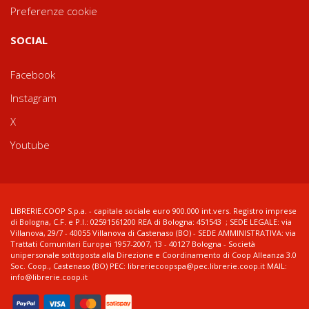
Preferenze cookie
SOCIAL
Facebook
Instagram
X
Youtube
LIBRERIE.COOP S.p.a. - capitale sociale euro 900.000 int.vers. Registro imprese
di Bologna, C.F. e P.I.: 02591561200 REA di Bologna: 451543 ; SEDE LEGALE: via
Villanova, 29/7 - 40055 Villanova di Castenaso (BO) - SEDE AMMINISTRATIVA: via
Trattati Comunitari Europei 1957-2007, 13 - 40127 Bologna - Società
unipersonale sottoposta alla Direzione e Coordinamento di Coop Alleanza 3.0
Soc. Coop., Castenaso (BO) PEC: libreriecoopspa@pec.librerie.coop.it MAIL:
info@librerie.coop.it