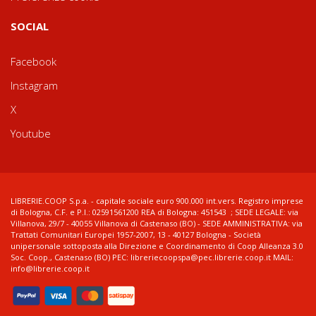
SOCIAL
Facebook
Instagram
X
Youtube
LIBRERIE.COOP S.p.a. - capitale sociale euro 900.000 int.vers. Registro imprese
di Bologna, C.F. e P.I.: 02591561200 REA di Bologna: 451543 ; SEDE LEGALE: via
Villanova, 29/7 - 40055 Villanova di Castenaso (BO) - SEDE AMMINISTRATIVA: via
Trattati Comunitari Europei 1957-2007, 13 - 40127 Bologna - Società
unipersonale sottoposta alla Direzione e Coordinamento di Coop Alleanza 3.0
Soc. Coop., Castenaso (BO) PEC: libreriecoopspa@pec.librerie.coop.it MAIL:
info@librerie.coop.it