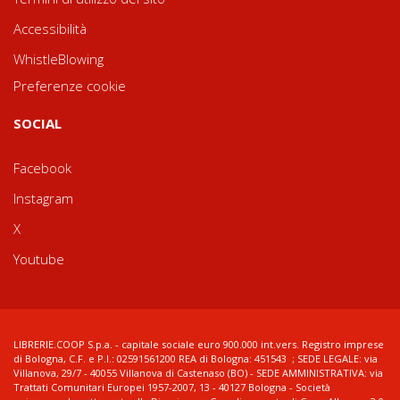
Accessibilità
WhistleBlowing
Preferenze cookie
SOCIAL
Facebook
Instagram
X
Youtube
LIBRERIE.COOP S.p.a. - capitale sociale euro 900.000 int.vers. Registro imprese
di Bologna, C.F. e P.I.: 02591561200 REA di Bologna: 451543 ; SEDE LEGALE: via
Villanova, 29/7 - 40055 Villanova di Castenaso (BO) - SEDE AMMINISTRATIVA: via
Trattati Comunitari Europei 1957-2007, 13 - 40127 Bologna - Società