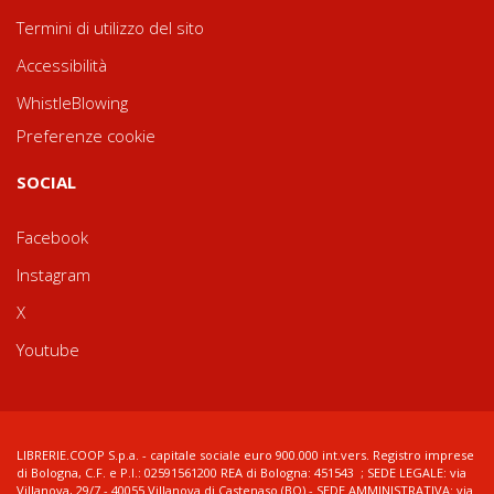
Termini di utilizzo del sito
Accessibilità
WhistleBlowing
Preferenze cookie
SOCIAL
Facebook
Instagram
X
Youtube
LIBRERIE.COOP S.p.a. - capitale sociale euro 900.000 int.vers. Registro imprese
di Bologna, C.F. e P.I.: 02591561200 REA di Bologna: 451543 ; SEDE LEGALE: via
Villanova, 29/7 - 40055 Villanova di Castenaso (BO) - SEDE AMMINISTRATIVA: via