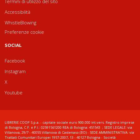
Termini di utilizzo del sito
Accessibilità
WhistleBlowing
Preferenze cookie
SOCIAL
Facebook
Instagram
X
Youtube
LIBRERIE.COOP S.p.a. - capitale sociale euro 900.000 int.vers. Registro imprese
di Bologna, C.F. e P.I.: 02591561200 REA di Bologna: 451543 ; SEDE LEGALE: via
Villanova, 29/7 - 40055 Villanova di Castenaso (BO) - SEDE AMMINISTRATIVA: via
Trattati Comunitari Europei 1957-2007, 13 - 40127 Bologna - Società