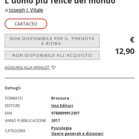
L'uomo più felice del mondo
Joseph J. Vitale
di
CARTACEO
€
NON DISPONIBILE PER IL 'PRENOTA
E RITIRA'
12,90
NON DISPONIBILE ALL'ACQUISTO
AGGIUNGI ALLA WISHLIST
Dettagli
FORMATO
Brossura
EDITORE
Uno Editori
EAN
9788899912307
ANNO PUBBLICAZIONE
2017
Psicologia
CATEGORIA
Opere generali e dizionari