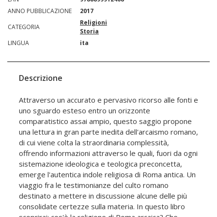
ANNO PUBBLICAZIONE
2017
Religioni
CATEGORIA
Storia
LINGUA
ita
Descrizione
Attraverso un accurato e pervasivo ricorso alle fonti e
uno sguardo esteso entro un orizzonte
comparatistico assai ampio, questo saggio propone
una lettura in gran parte inedita dell'arcaismo romano,
di cui viene colta la straordinaria complessità,
offrendo informazioni attraverso le quali, fuori da ogni
sistemazione ideologica e teologica preconcetta,
emerge l'autentica indole religiosa di Roma antica. Un
viaggio fra le testimonianze del culto romano
destinato a mettere in discussione alcune delle più
consolidate certezze sulla materia. In questo libro
scoprirai: cos'è la religione di Roma arcaica? Che