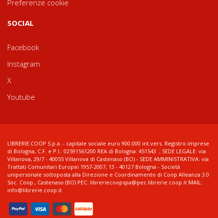
Preferenze cookie
SOCIAL
Facebook
Instagram
X
Youtube
LIBRERIE.COOP S.p.a. - capitale sociale euro 900.000 int.vers. Registro imprese
di Bologna, C.F. e P.I.: 02591561200 REA di Bologna: 451543 ; SEDE LEGALE: via
Villanova, 29/7 - 40055 Villanova di Castenaso (BO) - SEDE AMMINISTRATIVA: via
Trattati Comunitari Europei 1957-2007, 13 - 40127 Bologna - Società
unipersonale sottoposta alla Direzione e Coordinamento di Coop Alleanza 3.0
Soc. Coop., Castenaso (BO) PEC: libreriecoopspa@pec.librerie.coop.it MAIL:
info@librerie.coop.it