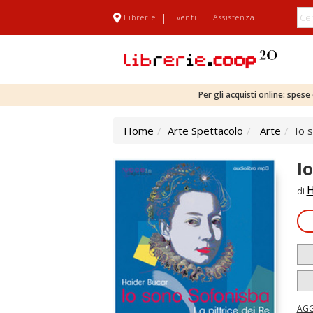
|
|
Librerie
Eventi
Assistenza
Per gli acquisti online: spes
Home
Arte Spettacolo
Arte
Io 
I
H
di
AGG