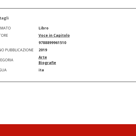
tagli
RMATO
Libro
TORE
Voce in Capitolo
N
9788899961510
O PUBBLICAZIONE
2019
Arte
EGORIA
Biografie
GUA
ita