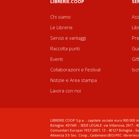
LIBRERIE.COOP
SE
Chi siamo
Ass
Le Librerie
Lib
Servizi e vantaggi
Pre
Raccolta punti
Gui
Eventi
Gif
Collaborazioni e Festival
Isc
Notizie e Area stampa
Lavora con noi
LIBRERIE.COOP S.p.a. - capitale sociale euro 900.000 in
Bologna: 451543 ; SEDE LEGALE: via Villanova, 29/7 - 4
Comunitari Europei 1957-2007, 13 - 40127 Bologna - S
Alleanza 3.0 Soc. Coop., Castenaso (BO) PEC: librerie