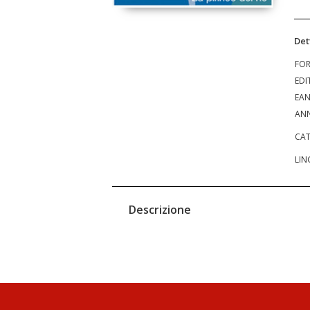
Det
FO
EDI
EA
ANN
CAT
LIN
Descrizione