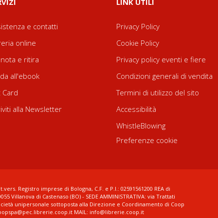
RVIZI
LINK UTILI
istenza e contatti
Privacy Policy
reria online
Cookie Policy
nota e ritira
Privacy policy eventi e fiere
da all'ebook
Condizioni generali di vendita
t Card
Termini di utilizzo del sito
riviti alla Newsletter
Accessibilità
WhistleBlowing
Preferenze cookie
t.vers. Registro imprese di Bologna, C.F. e P.I.: 02591561200 REA di
0055 Villanova di Castenaso (BO) - SEDE AMMINISTRATIVA: via Trattati
ocietà unipersonale sottoposta alla Direzione e Coordinamento di Coop
coopspa@pec.librerie.coop.it MAIL: info@librerie.coop.it