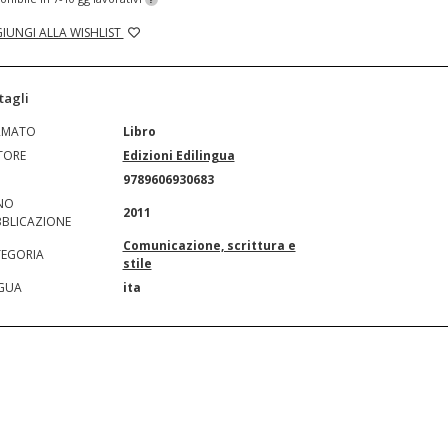
IUNGI ALLA WISHLIST
tagli
RMATO
Libro
TORE
Edizioni Edilingua
N
9789606930683
NO
2011
BLICAZIONE
Comunicazione, scrittura e
EGORIA
stile
GUA
ita