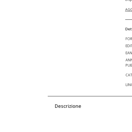
AGG
Det
FO
EDI
EA
AN
PUB
CAT
LIN
Descrizione