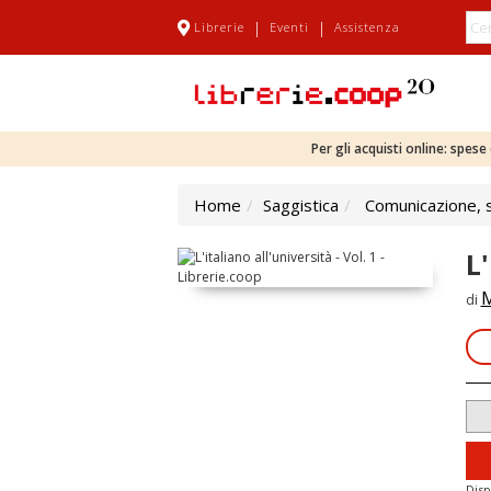
|
|
Librerie
Eventi
Assistenza
Per gli acquisti online: spes
Home
Saggistica
Comunicazione, sc
L'
M
di
Disp