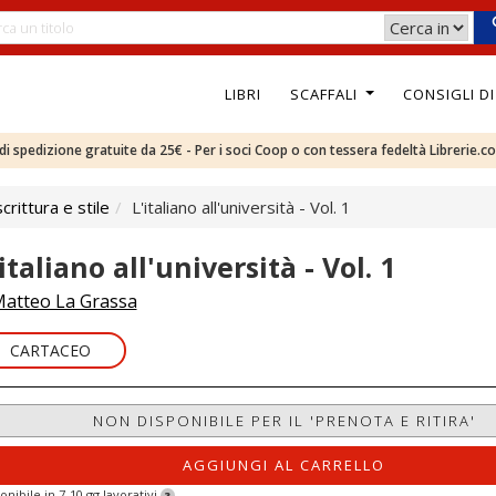
LIBRI
SCAFFALI
CONSIGLI D
e di spedizione gratuite da 25€ - Per i soci Coop o con tessera fedeltà Librerie.c
rittura e stile
L'italiano all'università - Vol. 1
italiano all'università - Vol. 1
atteo La Grassa
CARTACEO
NON DISPONIBILE PER IL 'PRENOTA E RITIRA'
AGGIUNGI AL CARRELLO
onibile in 7-10 gg lavorativi
?