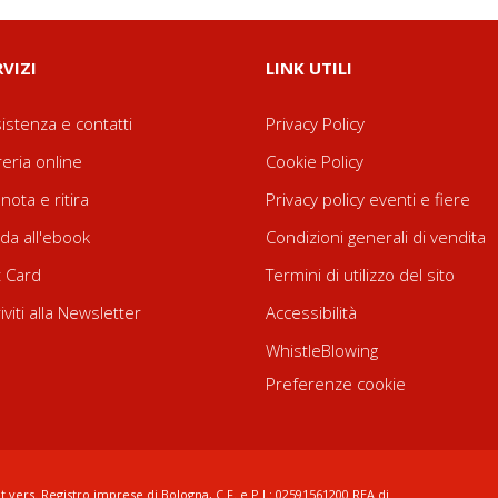
RVIZI
LINK UTILI
istenza e contatti
Privacy Policy
reria online
Cookie Policy
nota e ritira
Privacy policy eventi e fiere
da all'ebook
Condizioni generali di vendita
t Card
Termini di utilizzo del sito
riviti alla Newsletter
Accessibilità
WhistleBlowing
Preferenze cookie
t.vers. Registro imprese di Bologna, C.F. e P.I.: 02591561200 REA di