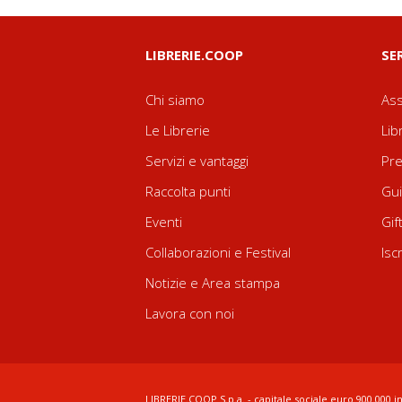
LIBRERIE.COOP
SE
Chi siamo
Ass
Le Librerie
Lib
Servizi e vantaggi
Pre
Raccolta punti
Gui
Eventi
Gif
Collaborazioni e Festival
Isc
Notizie e Area stampa
Lavora con noi
LIBRERIE.COOP S.p.a. - capitale sociale euro 900.000 in