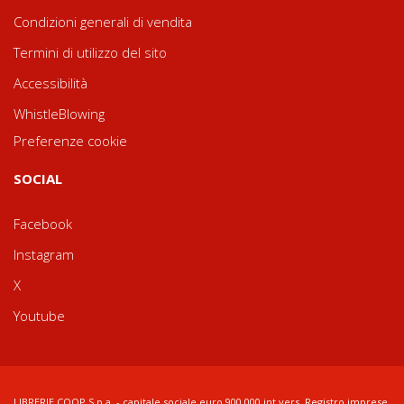
Condizioni generali di vendita
Termini di utilizzo del sito
Accessibilità
WhistleBlowing
Preferenze cookie
SOCIAL
Facebook
Instagram
X
Youtube
LIBRERIE.COOP S.p.a. - capitale sociale euro 900.000 int.vers. Registro imprese