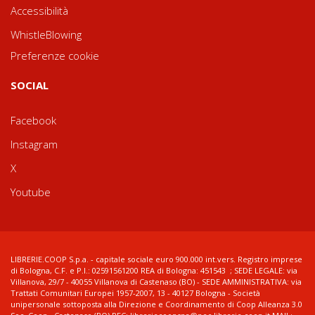
Accessibilità
WhistleBlowing
Preferenze cookie
SOCIAL
Facebook
Instagram
X
Youtube
LIBRERIE.COOP S.p.a. - capitale sociale euro 900.000 int.vers. Registro imprese
di Bologna, C.F. e P.I.: 02591561200 REA di Bologna: 451543 ; SEDE LEGALE: via
Villanova, 29/7 - 40055 Villanova di Castenaso (BO) - SEDE AMMINISTRATIVA: via
Trattati Comunitari Europei 1957-2007, 13 - 40127 Bologna - Società
unipersonale sottoposta alla Direzione e Coordinamento di Coop Alleanza 3.0