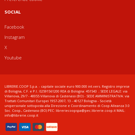
SOCIAL
Facebook
Instagram
X
Youtube
LIBRERIE.COOP S.p.a. - capitale sociale euro 900.000 int.vers. Registro imprese
di Bologna, C.F. e P.I.: 02591561200 REA di Bologna: 451543 ; SEDE LEGALE: via
Villanova, 29/7 - 40055 Villanova di Castenaso (BO) - SEDE AMMINISTRATIVA: via
Trattati Comunitari Europei 1957-2007, 13 - 40127 Bologna - Società
unipersonale sottoposta alla Direzione e Coordinamento di Coop Alleanza 3.0
Soc. Coop., Castenaso (BO) PEC: libreriecoopspa@pec.librerie.coop.it MAIL:
info@librerie.coop.it