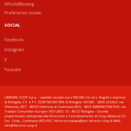
WhistleBlowing
Preferenze cookie
SOCIAL
Facebook
Instagram
X
Youtube
LIBRERIE.COOP S.p.a. - capitale sociale euro 900.000 int.vers. Registro imprese
di Bologna, C.F. e P.I.: 02591561200 REA di Bologna: 451543 ; SEDE LEGALE: via
Villanova, 29/7 - 40055 Villanova di Castenaso (BO) - SEDE AMMINISTRATIVA: via
Trattati Comunitari Europei 1957-2007, 13 - 40127 Bologna - Società
unipersonale sottoposta alla Direzione e Coordinamento di Coop Alleanza 3.0
Soc. Coop., Castenaso (BO) PEC: libreriecoopspa@pec.librerie.coop.it MAIL:
info@librerie.coop.it