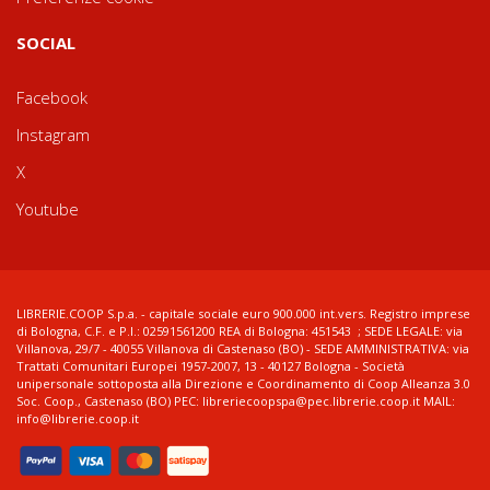
SOCIAL
Facebook
Instagram
X
Youtube
LIBRERIE.COOP S.p.a. - capitale sociale euro 900.000 int.vers. Registro imprese
di Bologna, C.F. e P.I.: 02591561200 REA di Bologna: 451543 ; SEDE LEGALE: via
Villanova, 29/7 - 40055 Villanova di Castenaso (BO) - SEDE AMMINISTRATIVA: via
Trattati Comunitari Europei 1957-2007, 13 - 40127 Bologna - Società
unipersonale sottoposta alla Direzione e Coordinamento di Coop Alleanza 3.0
Soc. Coop., Castenaso (BO) PEC: libreriecoopspa@pec.librerie.coop.it MAIL:
info@librerie.coop.it