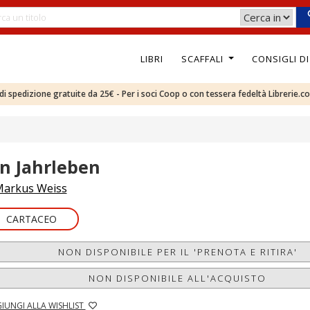
LIBRI
SCAFFALI
CONSIGLI D
e di spedizione gratuite da 25€ - Per i soci Coop o con tessera fedeltà Librerie.c
in Jahrleben
arkus Weiss
CARTACEO
NON DISPONIBILE PER IL 'PRENOTA E RITIRA'
NON DISPONIBILE ALL'ACQUISTO
IUNGI ALLA WISHLIST