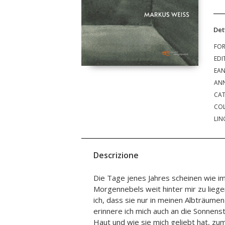
Det
FO
EDI
EA
ANN
CAT
COL
LIN
Descrizione
Die Tage jenes Jahres scheinen wie i
beobachtet, zu einer Fratze verzerrt, bis
Morgennebels weit hinter mir zu lieg
und an jenes Jahr wieder in den Tie
ich, dass sie nur in meinen Albträumen 
Erinnerung ständig überlagert, zu ve
erinnere ich mich auch an die Sonnens
auch nur eine Scherbe des längst ze
Haut und wie sie mich geliebt hat, zu
der Jahre verwischten Bildes erhaschen ka