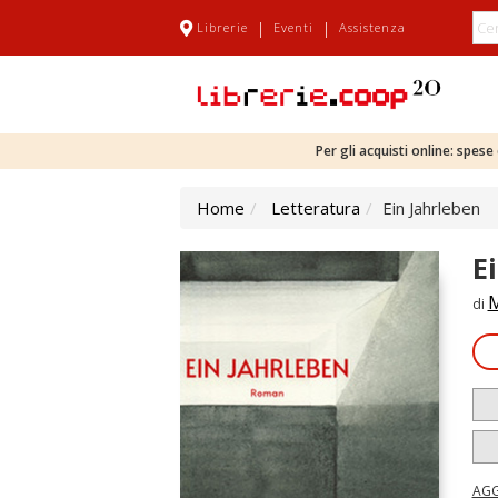
|
|
Librerie
Eventi
Assistenza
Per gli acquisti online: spes
Home
Letteratura
Ein Jahrleben
E
M
di
AGG