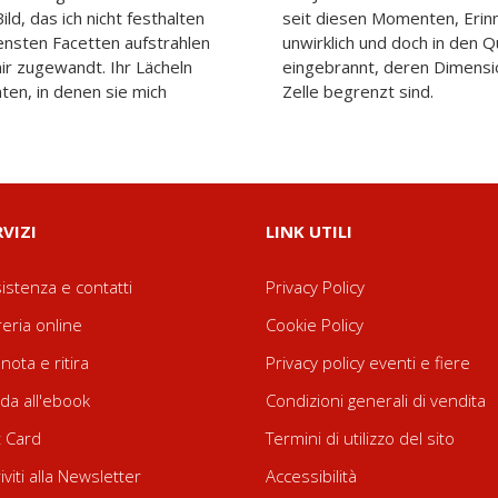
ild, das ich nicht festhalten
 und Gefühlen vergangen,
densten Facetten aufstrahlen
dratmetern meiner Seele
mir zugewandt. Ihr Lächeln
zwölf Quadratmeter meiner
ten, in denen sie mich
Zelle begrenzt sind.
RVIZI
LINK UTILI
istenza e contatti
Privacy Policy
reria online
Cookie Policy
nota e ritira
Privacy policy eventi e fiere
da all'ebook
Condizioni generali di vendita
t Card
Termini di utilizzo del sito
riviti alla Newsletter
Accessibilità