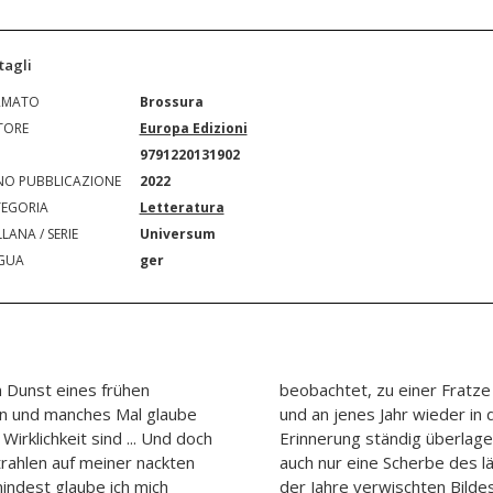
tagli
RMATO
Brossura
TORE
Europa Edizioni
N
9791220131902
O PUBBLICAZIONE
2022
EGORIA
Letteratura
LANA / SERIE
Universum
GUA
ger
m Dunst eines frühen
 die Erinnerung an sie
en und manches Mal glaube
fen des Nebels, der meine
Wirklichkeit sind ... Und doch
rsinken droht, ohne dass ich
trahlen auf meiner nackten
rbrochenen und vom Staub
mindest glaube ich mich
nn. Fast zwölf Jahre sind