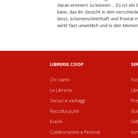
daran erinnern zu können ... Es ist ein B
seit diesen Momenten, Erinnerungen
kann, das ihr Gesicht in den verschie
unwirklich und doch in den Qua
lässt, scherenschnitthaft und frontal 
eingebrannt, deren Dimension auf die 
wirkt fast unwirklich und in den Momen
LIBRERIE.COOP
SE
Chi siamo
Ass
Le Librerie
Lib
Servizi e vantaggi
Pre
Raccolta punti
Gui
Eventi
Gif
Collaborazioni e Festival
Isc