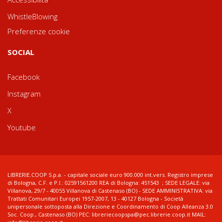
WhistleBlowing
Preferenze cookie
SOCIAL
Facebook
Instagram
X
Youtube
LIBRERIE.COOP S.p.a. - capitale sociale euro 900.000 int.vers. Registro imprese
di Bologna, C.F. e P.I.: 02591561200 REA di Bologna: 451543 ; SEDE LEGALE: via
Villanova, 29/7 - 40055 Villanova di Castenaso (BO) - SEDE AMMINISTRATIVA: via
Trattati Comunitari Europei 1957-2007, 13 - 40127 Bologna - Società
unipersonale sottoposta alla Direzione e Coordinamento di Coop Alleanza 3.0
Soc. Coop., Castenaso (BO) PEC: libreriecoopspa@pec.librerie.coop.it MAIL: