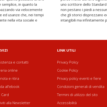
è semplice, in quanto la
o, gli studiosi di folklore
 spazzando via velocemente
ccolgono punti della storia
ze ed usanze che, nei tempi
 che fare con monumenti più
nte nella vita sociale e
intangibili ma infinitamente più
RVIZI
LINK UTILI
istenza e contatti
Privacy Policy
reria online
Cookie Policy
nota e ritira
Privacy policy eventi e fiere
da all'ebook
Condizioni generali di vendita
t Card
Termini di utilizzo del sito
riviti alla Newsletter
Accessibilità