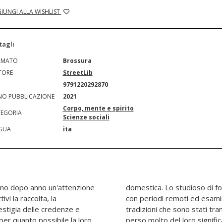
IUNGI ALLA WISHLIST
tagli
RMATO
Brossura
TORE
StreetLib
N
9791220292870
O PUBBLICAZIONE
2021
Corpo, mente e spirito
EGORIA
Scienze sociali
GUA
ita
anno dopo anno un'attenzione
deve anche avere a che fare
i la raccolta, la
ei racconti e delle
estigia delle credenze e
 lontano passato ed hanno
 per quanto possibile la loro
 passare degli anni. Ma, come