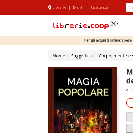
|
|
Librerie
Eventi
Assistenza
Per gli acquisti online: spes
Home
Saggistica
Corpo, mente e s
M
d
T
di