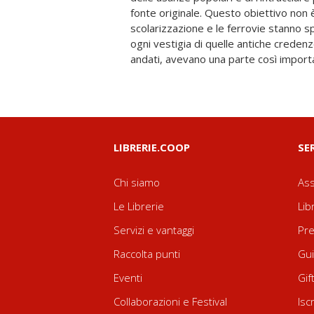
fonte originale. Questo obiettivo non 
uno scrittore dello Standard ha sottolineat
scolarizzazione e le ferrovie stanno
non pestano i piedi a nessuno. "Essi ra
ogni vestigia di quelle antiche creden
che gli storici disprezzano ed hanno a
andati, avevano una parte così importa
LIBRERIE.COOP
SE
Chi siamo
Ass
Le Librerie
Lib
Servizi e vantaggi
Pre
Raccolta punti
Gui
Eventi
Gif
Collaborazioni e Festival
Isc