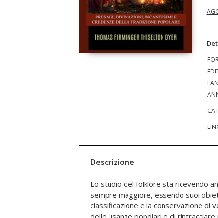
AGG
Det
FO
EDI
EA
ANN
CAT
LIN
Descrizione
Lo studio del folklore sta ricevendo 
domestica. Lo studioso di folklore 
sempre maggiore, essendo suoi obiettiv
con periodi remoti ed esaminare la storia d
classificazione e la conservazione di v
tradizioni che sono stati tramandati dal
delle usanze popolari e di rintracciare
perso molto del loro significato con il