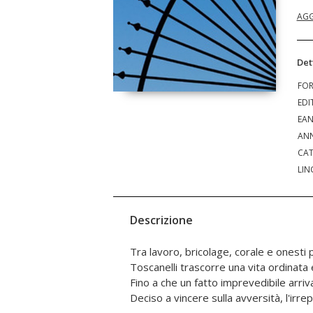
AGG
Det
FO
EDI
EA
ANN
CAT
LIN
Descrizione
Tra lavoro, bricolage, corale e onest
accetterà di vestire nuovi ruoli e, incrocian
Toscanelli trascorre una vita ordinata
di altri improbabili personaggi, cr
Fino a che un fatto imprevedibile arriv
Deciso a vincere sulla avversità, l'irre