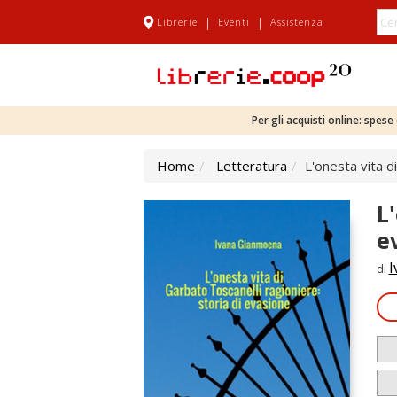
|
|
Librerie
Eventi
Assistenza
Per gli acquisti online: spes
Home
Letteratura
L'onesta vita d
L
e
I
di