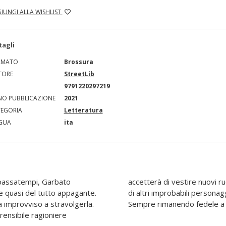
IUNGI ALLA WISHLIST
tagli
RMATO
Brossura
TORE
StreetLib
N
9791220297219
O PUBBLICAZIONE
2021
EGORIA
Letteratura
GUA
ita
i passatempi, Garbato
do la sua storia a quelli
 e quasi del tutto appagante.
earsi una nuova esistenza.
a improvviso a stravolgerla.
Sempre rimanendo fedele a 
prensibile ragioniere