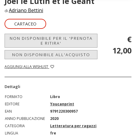
Joel le Lutin et le Geant
Adriano Bettini
di
CARTACEO
€
NON DISPONIBILE PER IL 'PRENOTA
E RITIRA'
12,00
NON DISPONIBILE ALL'ACQUISTO
AGGIUNGI ALLA WISHLIST
Dettagli
FORMATO
Libro
EDITORE
Youcanprint
EAN
9791220300957
ANNO PUBBLICAZIONE
2020
CATEGORIA
Letteratura per ragazzi
LINGUA
fre