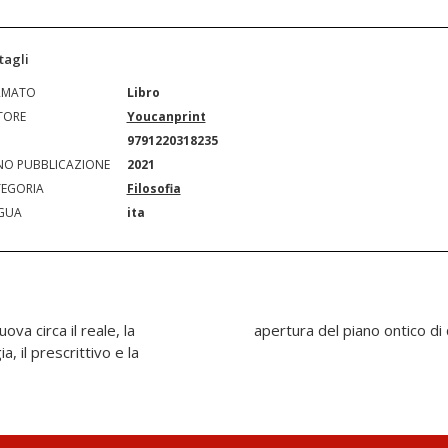
tagli
RMATO
Libro
TORE
Youcanprint
N
9791220318235
O PUBBLICAZIONE
2021
EGORIA
Filosofia
GUA
ita
ova circa il reale, la
apertura del piano ontico di 
a, il prescrittivo e la