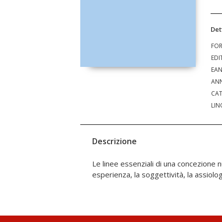
Det
FO
EDI
EA
ANN
CAT
LIN
Descrizione
Le linee essenziali di una concezione nu
esperienza, la soggettività, la assiologi