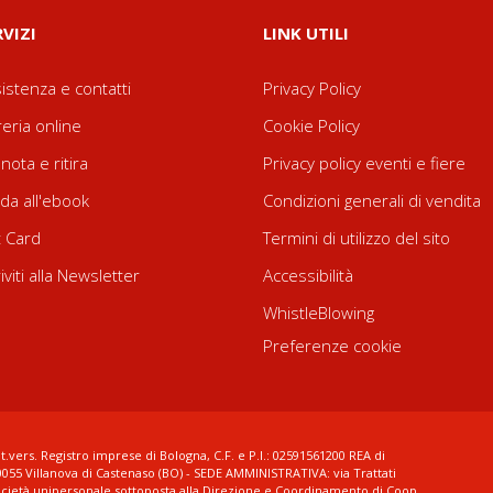
RVIZI
LINK UTILI
istenza e contatti
Privacy Policy
reria online
Cookie Policy
nota e ritira
Privacy policy eventi e fiere
da all'ebook
Condizioni generali di vendita
t Card
Termini di utilizzo del sito
riviti alla Newsletter
Accessibilità
WhistleBlowing
Preferenze cookie
t.vers. Registro imprese di Bologna, C.F. e P.I.: 02591561200 REA di
0055 Villanova di Castenaso (BO) - SEDE AMMINISTRATIVA: via Trattati
ocietà unipersonale sottoposta alla Direzione e Coordinamento di Coop