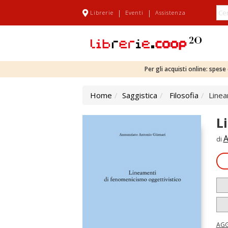
|
|
Librerie
Eventi
Assistenza
Per gli acquisti online: spes
Home
Saggistica
Filosofia
Linea
L
A
di
AGG