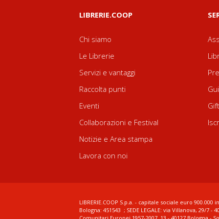
LIBRERIE.COOP
SE
Chi siamo
Ass
Le Librerie
Lib
Servizi e vantaggi
Pre
Raccolta punti
Gui
Eventi
Gif
Collaborazioni e Festival
Isc
Notizie e Area stampa
Lavora con noi
LIBRERIE.COOP S.p.a. - capitale sociale euro 900.000 in
Bologna: 451543 ; SEDE LEGALE: via Villanova, 29/7 - 4
Comunitari Europei 1957-2007, 13 - 40127 Bologna - S