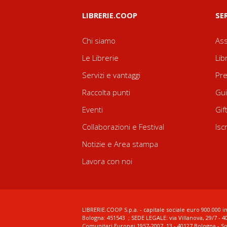
LIBRERIE.COOP
SE
Chi siamo
Ass
Le Librerie
Lib
Servizi e vantaggi
Pre
Raccolta punti
Gui
Eventi
Gif
Collaborazioni e Festival
Isc
Notizie e Area stampa
Lavora con noi
LIBRERIE.COOP S.p.a. - capitale sociale euro 900.000 in
Bologna: 451543 ; SEDE LEGALE: via Villanova, 29/7 - 4
Comunitari Europei 1957-2007, 13 - 40127 Bologna - S