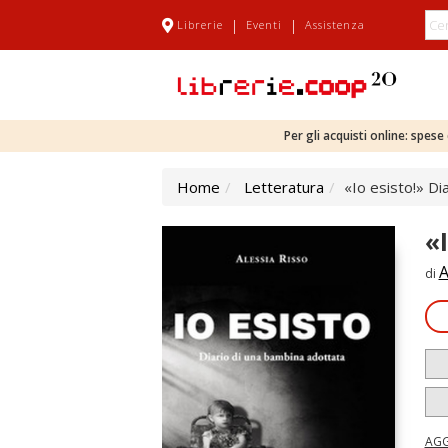
|
|
Librerie
Eventi
Assistenza
Per gli acquisti online: spes
Home
Letteratura
«Io esisto!» Di
«
A
di
AGG