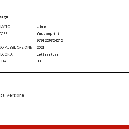
tagli
RMATO
Libro
TORE
Youcanprint
N
9791220324212
O PUBBLICAZIONE
2021
EGORIA
Letteratura
GUA
ita
ata. Versione