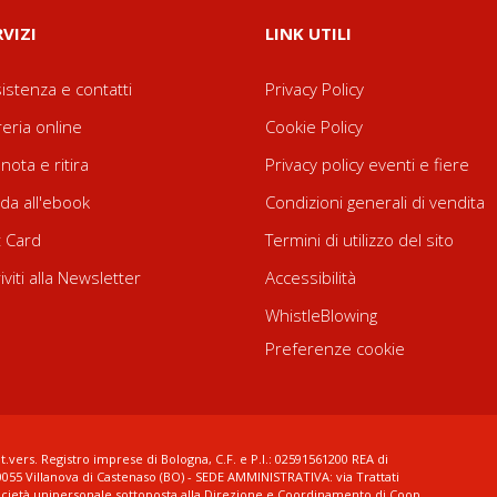
RVIZI
LINK UTILI
istenza e contatti
Privacy Policy
reria online
Cookie Policy
nota e ritira
Privacy policy eventi e fiere
da all'ebook
Condizioni generali di vendita
t Card
Termini di utilizzo del sito
riviti alla Newsletter
Accessibilità
WhistleBlowing
Preferenze cookie
t.vers. Registro imprese di Bologna, C.F. e P.I.: 02591561200 REA di
0055 Villanova di Castenaso (BO) - SEDE AMMINISTRATIVA: via Trattati
ocietà unipersonale sottoposta alla Direzione e Coordinamento di Coop