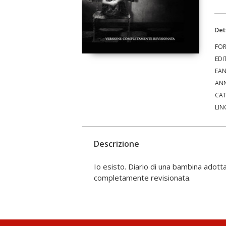
Det
FO
EDI
EA
ANN
CAT
LIN
Descrizione
Io esisto. Diario di una bambina adott
completamente revisionata.