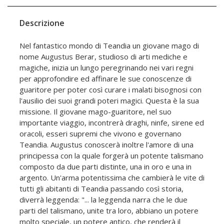
Descrizione
Nel fantastico mondo di Teandia un giovane mago di
nome Augustus Berar, studioso di arti mediche e
magiche, inizia un lungo peregrinando nei vari regni
per approfondire ed affinare le sue conoscenze di
guaritore per poter così curare i malati bisognosi con
l'ausilio dei suoi grandi poteri magici. Questa è la sua
missione. Il giovane mago-guaritore, nel suo
importante viaggio, incontrerà draghi, ninfe, sirene ed
oracoli, esseri supremi che vivono e governano
Teandia. Augustus conoscerà inoltre l'amore di una
principessa con la quale forgerà un potente talismano
composto da due parti distinte, una in oro e una in
argento. Un'arma potentissima che cambierà le vite di
tutti gli abitanti di Teandia passando così storia,
diverrà leggenda: "... la leggenda narra che le due
parti del talismano, unite tra loro, abbiano un potere
molto speciale, un potere antico, che renderà il