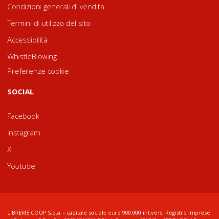
Condizioni generali di vendita
Termini di utilizzo del sito
Accessibilità
WhistleBlowing
Preferenze cookie
SOCIAL
Facebook
Instagram
X
Youtube
LIBRERIE.COOP S.p.a. - capitale sociale euro 900.000 int.vers. Registro imprese