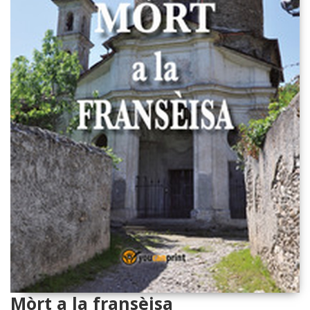
Mòrt a la fransèisa