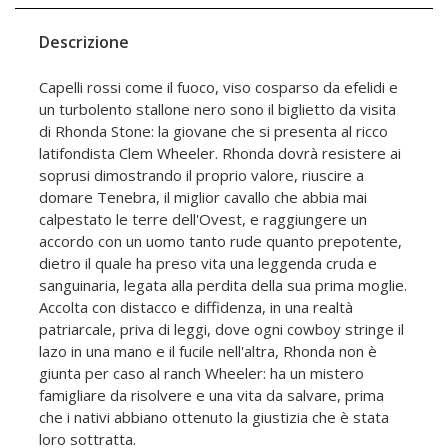
Descrizione
Capelli rossi come il fuoco, viso cosparso da efelidi e
un turbolento stallone nero sono il biglietto da visita
di Rhonda Stone: la giovane che si presenta al ricco
latifondista Clem Wheeler. Rhonda dovrà resistere ai
soprusi dimostrando il proprio valore, riuscire a
domare Tenebra, il miglior cavallo che abbia mai
calpestato le terre dell'Ovest, e raggiungere un
accordo con un uomo tanto rude quanto prepotente,
dietro il quale ha preso vita una leggenda cruda e
sanguinaria, legata alla perdita della sua prima moglie.
Accolta con distacco e diffidenza, in una realtà
patriarcale, priva di leggi, dove ogni cowboy stringe il
lazo in una mano e il fucile nell'altra, Rhonda non è
giunta per caso al ranch Wheeler: ha un mistero
famigliare da risolvere e una vita da salvare, prima
che i nativi abbiano ottenuto la giustizia che è stata
loro sottratta.