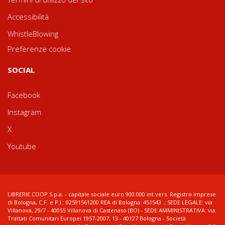
Accessibilità
WhistleBlowing
Preferenze cookie
SOCIAL
Facebook
Instagram
X
Youtube
LIBRERIE.COOP S.p.a. - capitale sociale euro 900.000 int.vers. Registro imprese
di Bologna, C.F. e P.I.: 02591561200 REA di Bologna: 451543 ; SEDE LEGALE: via
Villanova, 29/7 - 40055 Villanova di Castenaso (BO) - SEDE AMMINISTRATIVA: via
Trattati Comunitari Europei 1957-2007, 13 - 40127 Bologna - Società