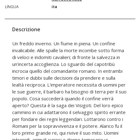
LINGUA
ita
Descrizione
Un freddo inverno. Un fiume in piena. Un confine
invalicabile. Alle spalle la morte incombe sotto forma
di veloci e indomiti cavalieri; di fronte la salvezza in
un'incerta accoglienza. Lo sguardo del capotribù
incrocia quello del comandante romano. In entrambi
timori e dubbi sulle decisioni da prendere e sulla
lealtà reciproca. L'imperatore necessita di uomini per
le sue guerre, il barbaro ha bisogno di terra per il suo
popolo. Cosa succederà quando il confine verrà
aperto? Questa è la saga dei Visigoti. Del loro epico
cammino in cui adattarono il selvaggio spirito errante
per fondare dei regni leggendari. Lottarono contro i
Romani per la sopravvivenza e il potere. Alarico fu il
loro primo grande re, qui rivive il suo mito. Uomini
intrepidi, animali curiosi e donne temerarie vi