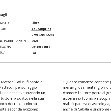
tagli
RMATO
Libro
TORE
Youcanprint
N
9791220342285
O PUBBLICAZIONE
2021
EGORIA
Letteratura
GUA
ita
 Matteo Tafuri, filosofo e
che si stanno avverando
 Matteo, il personaggio
. Attraverso una storia
i una sensitiva iniziando un
ubblico le conoscenze che
tutto era scritto nella sua
sso guarendolo dai propri
oco dei rubini colorati.
a, magia, numerologia ma
uesta seconda edizione:
anche di Cabala e sindrome d