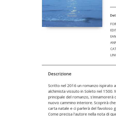
Det
FO
EDI
EA
ANN
CAT
LIN
Descrizione
Scritto nel 2016 un romanzo ispirato a
"Questo romanzo contiene profezie 
alchimista vissuto in Soleto nel 1500.
meravigliosamente, giorno dopo giorno"
principale del romanzo, s'innamorerà d
d'amore l'autore porta al grande p
nuovo cammino interiore. Scoprirà che 
aiuteranno l'uomo a riscoprire se ste
carta natale e ci parlerà del favoloso gi
mali. Si parlerà di astrologia, alchimi
Come precisa l'autore nella nota di q