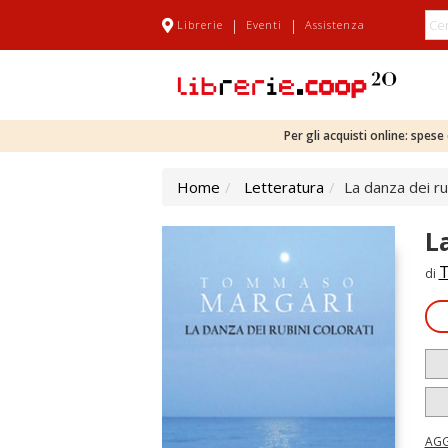
|
|
Librerie
Eventi
Assistenza
Per gli acquisti online: spes
Home
Letteratura
La danza dei rub
L
T
di
AGG