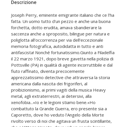
Descrizione
Joseph Perry, eminente emigrante italiano che ce l'ha
fatta. Un uomo tutto d'un pezzo e anche una buona
forchetta, dotto erudita, amava sbandierare la
saccenza anche a sproposito, bilingue per natura e
poliglotta all'occorrenza per via dell'eccezionale
memoria fotografica, autodidatta in tutto e anti
antifascista! Nonché fortunatissimo.Giunto a Filadelfia
il 22 marzo 1921, dopo breve gavetta nella polizia di
Pottsville (PA) in qualità di agente incorruttibile e dal
fiuto raffinato, diventa precocemente
apprezzatissimo detective che attraversa la storia
americana dalla nascita dei frigoriferi, al
proibizionismo, ai primi vagiti della musica Heavy
metal, agli extraterrestri, ai detersivi, alla
xenofobia...«Io e le legioni stiamo bene.«Ho
combattuto la Grande Guerra, ero presente sia a
Caporetto, dove ho veduto l'Angelo della Morte
rivolto verso di noi che agitava un frusta scintillante,