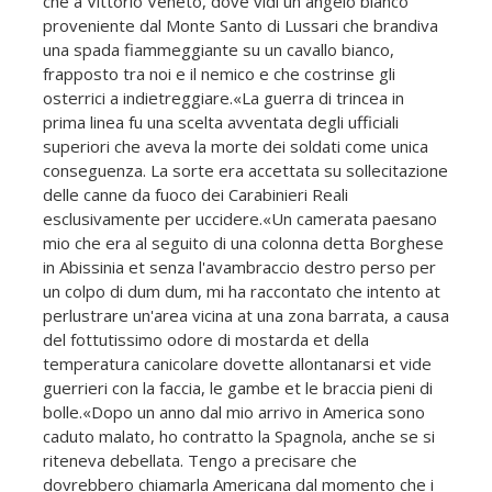
che a Vittorio Veneto, dove vidi un angelo bianco
proveniente dal Monte Santo di Lussari che brandiva
una spada fiammeggiante su un cavallo bianco,
frapposto tra noi e il nemico e che costrinse gli
osterrici a indietreggiare.«La guerra di trincea in
prima linea fu una scelta avventata degli ufficiali
superiori che aveva la morte dei soldati come unica
conseguenza. La sorte era accettata su sollecitazione
delle canne da fuoco dei Carabinieri Reali
esclusivamente per uccidere.«Un camerata paesano
mio che era al seguito di una colonna detta Borghese
in Abissinia et senza l'avambraccio destro perso per
un colpo di dum dum, mi ha raccontato che intento at
perlustrare un'area vicina at una zona barrata, a causa
del fottutissimo odore di mostarda et della
temperatura canicolare dovette allontanarsi et vide
guerrieri con la faccia, le gambe et le braccia pieni di
bolle.«Dopo un anno dal mio arrivo in America sono
caduto malato, ho contratto la Spagnola, anche se si
riteneva debellata. Tengo a precisare che
dovrebbero chiamarla Americana dal momento che i