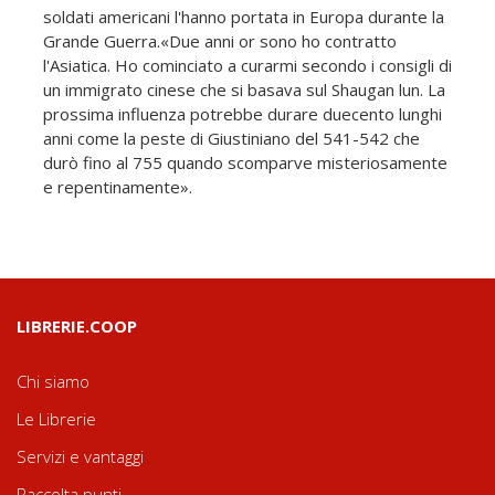
soldati americani l'hanno portata in Europa durante la
Grande Guerra.«Due anni or sono ho contratto
l'Asiatica. Ho cominciato a curarmi secondo i consigli di
un immigrato cinese che si basava sul Shaugan lun. La
prossima influenza potrebbe durare duecento lunghi
anni come la peste di Giustiniano del 541-542 che
durò fino al 755 quando scomparve misteriosamente
e repentinamente».
LIBRERIE.COOP
Chi siamo
Le Librerie
Servizi e vantaggi
Raccolta punti