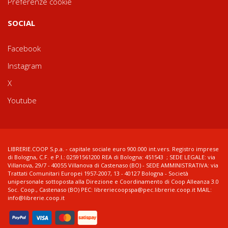
Preferenze cookie
SOCIAL
Facebook
Instagram
X
Youtube
LIBRERIE.COOP S.p.a. - capitale sociale euro 900.000 int.vers. Registro imprese
di Bologna, C.F. e P.I.: 02591561200 REA di Bologna: 451543 ; SEDE LEGALE: via
Villanova, 29/7 - 40055 Villanova di Castenaso (BO) - SEDE AMMINISTRATIVA: via
Trattati Comunitari Europei 1957-2007, 13 - 40127 Bologna - Società
unipersonale sottoposta alla Direzione e Coordinamento di Coop Alleanza 3.0
Soc. Coop., Castenaso (BO) PEC: libreriecoopspa@pec.librerie.coop.it MAIL:
info@librerie.coop.it