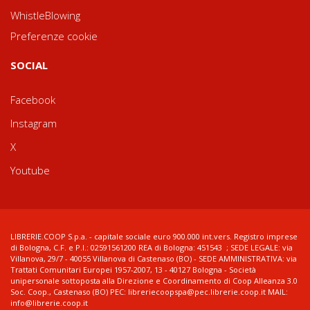
WhistleBlowing
Preferenze cookie
SOCIAL
Facebook
Instagram
X
Youtube
LIBRERIE.COOP S.p.a. - capitale sociale euro 900.000 int.vers. Registro imprese
di Bologna, C.F. e P.I.: 02591561200 REA di Bologna: 451543 ; SEDE LEGALE: via
Villanova, 29/7 - 40055 Villanova di Castenaso (BO) - SEDE AMMINISTRATIVA: via
Trattati Comunitari Europei 1957-2007, 13 - 40127 Bologna - Società
unipersonale sottoposta alla Direzione e Coordinamento di Coop Alleanza 3.0
Soc. Coop., Castenaso (BO) PEC: libreriecoopspa@pec.librerie.coop.it MAIL:
info@librerie.coop.it