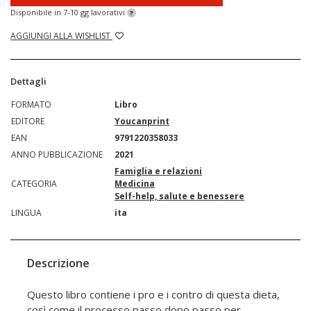
Disponibile in 7-10 gg lavorativi
?
AGGIUNGI ALLA WISHLIST
Dettagli
FORMATO
Libro
EDITORE
Youcanprint
EAN
9791220358033
ANNO PUBBLICAZIONE
2021
Famiglia e relazioni
CATEGORIA
Medicina
Self-help, salute e benessere
LINGUA
ita
Descrizione
Questo libro contiene i pro e i contro di questa dieta,
così come il processo passo dopo passo per