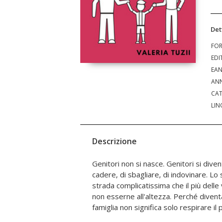
Det
FO
EDI
EA
ANN
CAT
LIN
Descrizione
Genitori non si nasce. Genitori si diven
appena tinteggiata, né stories sui social
cadere, di sbagliare, di indovinare. Lo
attraversare la genitorialità in modo r
strada complicatissima che il più delle
problemi della vita, saltando a piedi p
non esserne all'altezza. Perché divent
in cui la vita possa condurci. Dieci pas
famiglia non significa solo respirare i