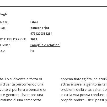
tagli
RMATO
Libro
TORE
Youcanprint
N
9791220386234
O PUBBLICAZIONE
2022
EGORIA
Famiglia e relazioni
GUA
ita
ta. Lo si diventa a forza di
. Un piccolo libro che vuole
 si diventa percorrendo una
eale facendo dieci passi nei
 volte ci porterà a pensare di
ari nell'avventura più grande
are genitori, diventare una
si nelle proprie luci e nelle
l profumo di una cameretta
proprie ombre. Dieci passi pe