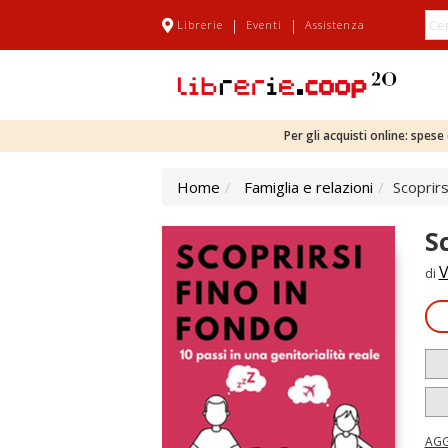
|
|
Librerie
Eventi
Assistenza
Per gli acquisti online: spes
Home
Famiglia e relazioni
Scoprirs
S
V
di
AGG