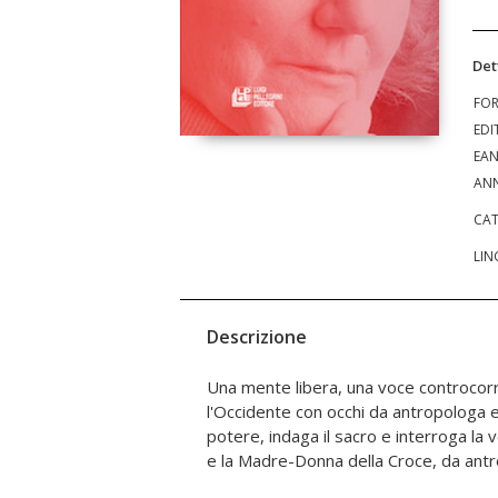
Det
FO
EDI
EA
ANN
CAT
LIN
Descrizione
Una mente libera, una voce controcorr
nascosta della nostra civiltà e ne sfata c
l'Occidente con occhi da antropologa e c
libro ne raccoglie il pensiero, la forza, 
potere, indaga il sacro e interroga la v
ha osato pensare oltre i confini. Con 
e la Madre-Donna della Croce, da antr