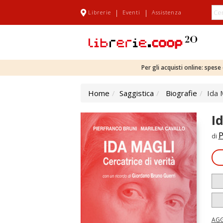
|
|
Librerie
Eventi
Assistenza
Per gli acquisti online: spes
Home
Saggistica
Biografie
Ida 
I
P
di
AGG