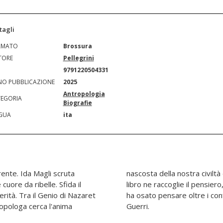
tagli
RMATO
Brossura
TORE
Pellegrini
N
9791220504331
O PUBBLICAZIONE
2025
Antropologia
EGORIA
Biografie
GUA
ita
ente. Ida Magli scruta
onvinzioni e tabù. Questo
uore da ribelle. Sfida il
il dubbio. Un omaggio a chi
erità. Tra il Genio di Nazaret
un ricordo di Giordano Bruno
opologa cerca l'anima
Guerri.