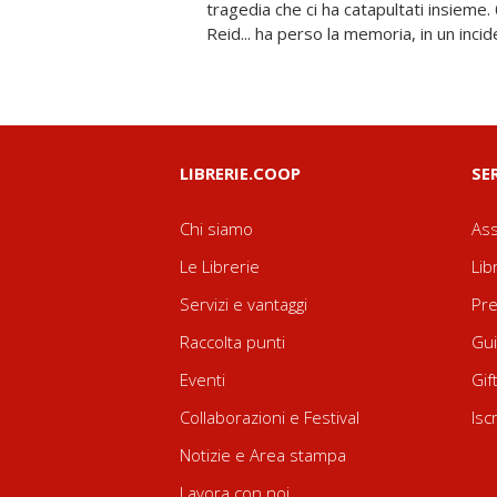
tragedia che ci ha catapultati insieme.
Reid... ha perso la memoria, in un incid
LIBRERIE.COOP
SE
Chi siamo
Ass
Le Librerie
Lib
Servizi e vantaggi
Pre
Raccolta punti
Gui
Eventi
Gif
Collaborazioni e Festival
Isc
Notizie e Area stampa
Lavora con noi