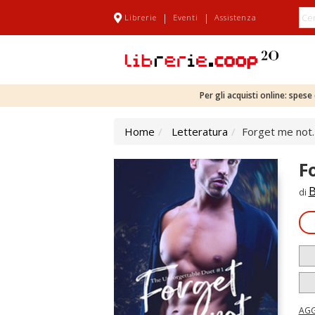
|
|
Librerie
Eventi
Assistenza
Per gli acquisti online: spes
Home
Letteratura
Forget me not. 
F
B
di
AGG