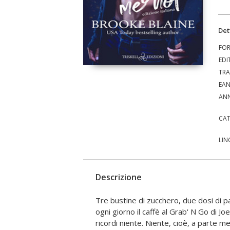
Det
FO
EDI
TRA
EA
ANN
CAT
LIN
Descrizione
Tre bustine di zucchero, due dosi di p
cancellare tutto salvo l'affascinante socc
ogni giorno il caffè al Grab' N Go di Jo
la vita. L'amnesia può rivelarsi la miglio
ricordi niente. Niente, cioè, a parte me.
Reid sarà abbastanza coraggioso da af