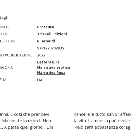
tagli
RMATO
Brossura
TORE
Triskell Edizioni
DUTTORI
R. Arnaldi
N
9791220702935
O PUBBLICAZIONE
2022
Letteratura
EGORIA
Narrativa erotica
Narrativa Rosa
GUA
ita
anna. È così che prendevi
orritore che gli ha salvato
e. Ma non te lo ricordi. Non
r cosa gli potesse capitare?
.. A parte quel giorno... E la
frontare i suoi sentimenti?