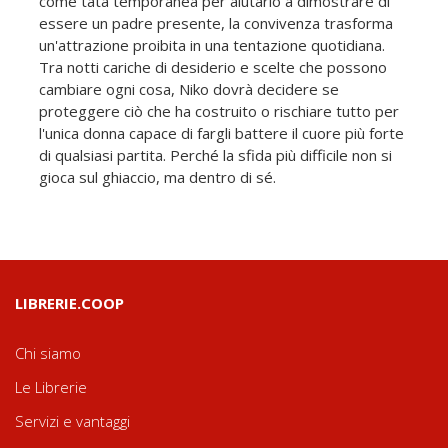
come tata temporanea per aiutarlo a dimostrare di
essere un padre presente, la convivenza trasforma
un'attrazione proibita in una tentazione quotidiana.
Tra notti cariche di desiderio e scelte che possono
cambiare ogni cosa, Niko dovrà decidere se
proteggere ciò che ha costruito o rischiare tutto per
l'unica donna capace di fargli battere il cuore più forte
di qualsiasi partita. Perché la sfida più difficile non si
gioca sul ghiaccio, ma dentro di sé.
LIBRERIE.COOP
Chi siamo
Le Librerie
Servizi e vantaggi