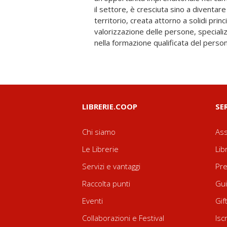
il settore, è cresciuta sino a diventare
anni a questa parte - l'Italia è, in fondo, 
territorio, creata attorno a solidi princ
più anziana d'Europa - e quali sono i punti di
valorizzazione delle persone, specializ
nella formazione qualificata del perso
LIBRERIE.COOP
SE
Chi siamo
Ass
Le Librerie
Lib
Servizi e vantaggi
Pre
Raccolta punti
Gui
Eventi
Gif
Collaborazioni e Festival
Isc