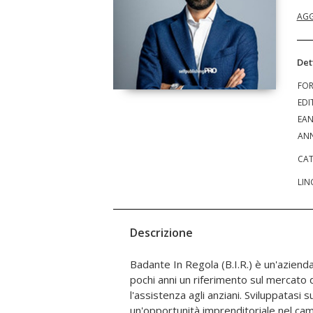
AGG
Det
FO
EDI
EA
ANN
CAT
LIN
Descrizione
Badante In Regola (B.I.R.) è un'azienda
all'assunzione e successiva gestione 
pochi anni un riferimento sul mercato
questo volume a metà tra un manuale e un
l'assistenza agli anziani. Sviluppatasi su
Ferrante evidenzia il motivo per cui
un'opportunità imprenditoriale nel cam
domiciliare agli anziani sia in esponen