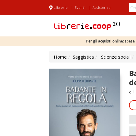
|
|
Librerie
Eventi
Assistenza
Per gli acquisti online: spes
Home
Saggistica
Scienze sociali
B
d
F
di