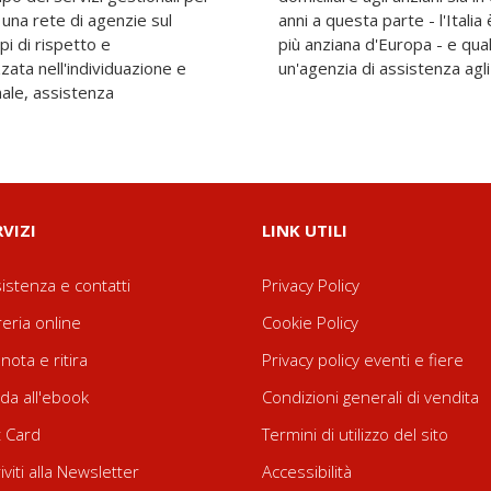
 una rete di agenzie sul
il Paese con la popolazione
ipi di rispetto e
 forza che fanno di
zata nell'individuazione e
un'agenzia di assistenza agli
nale, assistenza
RVIZI
LINK UTILI
istenza e contatti
Privacy Policy
reria online
Cookie Policy
nota e ritira
Privacy policy eventi e fiere
da all'ebook
Condizioni generali di vendita
t Card
Termini di utilizzo del sito
riviti alla Newsletter
Accessibilità