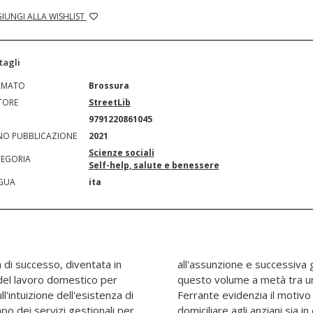
IUNGI ALLA WISHLIST
tagli
RMATO
Brossura
TORE
StreetLib
N
9791220861045
O PUBBLICAZIONE
2021
Scienze sociali
EGORIA
Self-help, salute e benessere
GUA
ita
 di successo, diventata in
del rapporto di lavoro. In
 del lavoro domestico per
 diario di viaggio, Filippo
ll'intuizione dell'esistenza di
 il settore dell'assistenza
po dei servizi gestionali per
ziale crescita da più di dieci