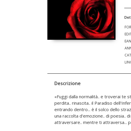
Det
FO
EDI
EA
ANN
CAT
LIN
Descrizione
«Fuggi dalla normalità.. e troverai te s
nell'aldilà dell'anima.. per mostrare c
perdita.. rinascita.. il Paradiso dell'Infe
disposto a scendere al buio.. che trovi la lu
entrando dentro... è il solco dello stra
della mente queste parole di parole ch
una raccolta d'emozione.. di poesia.. di l
solo il destino.. che richiama il destino... o chiu
attraversare.. mentre ti attraversa... po