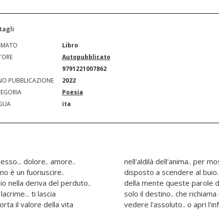
tagli
RMATO
Libro
TORE
Autopubblicato
N
9791221007862
O PUBBLICAZIONE
2022
EGORIA
Poesia
GUA
ita
tesso... dolore.. amore..
he è proprio quando sei
rno è un fuoriuscire..
ce... se hai tra le mani
zio nella deriva del perduto..
e richiamano ai silenzi.. è
acrime... ti lascia
di all'assoluto per non
rta il valore della vita
vedere l'assoluto.. o apri l'inf