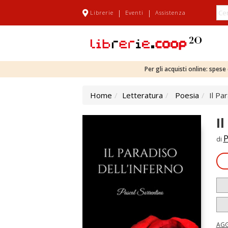
|
|
Librerie
Eventi
Assistenza
Per gli acquisti online: spes
Home
Letteratura
Poesia
Il Pa
I
P
di
AGG