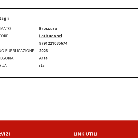
tagli
RMATO
Brossura
TORE
Latitudo srl
N
9791221035674
O PUBBLICAZIONE
2023
EGORIA
Arte
GUA
ita
RVIZI
LINK UTILI