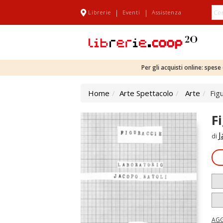
|
|
Librerie
Eventi
Assistenza
Per gli acquisti online: spes
Home
Arte Spettacolo
Arte
Fig
F
J
di
AGG