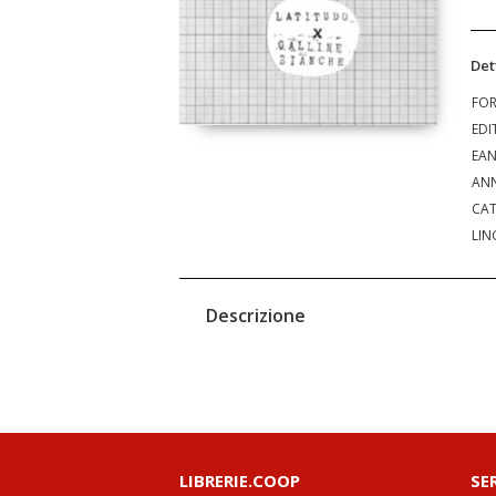
Det
FO
EDI
EA
ANN
CAT
LIN
Descrizione
LIBRERIE.COOP
SE