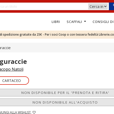
LIBRI
SCAFFALI
CONSIGLI D
e di spedizione gratuite da 25€ - Per i soci Coop o con tessera fedeltà Librerie.c
uraccie
iguraccie
acopo Natoli
CARTACEO
NON DISPONIBILE PER IL 'PRENOTA E RITIRA'
NON DISPONIBILE ALL'ACQUISTO
IUNGI ALLA WISHLIST