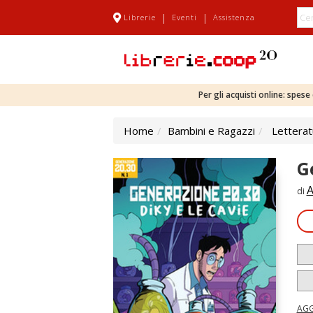
|
|
Librerie
Eventi
Assistenza
Per gli acquisti online: spes
Home
Bambini e Ragazzi
Letterat
G
A
di
AGG