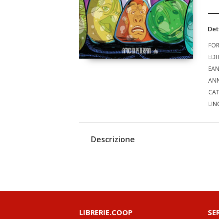
Det
FO
EDI
EA
ANN
CAT
LIN
Descrizione
LIBRERIE.COOP
SE