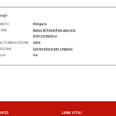
tagli
RMATO
Rilegato
TORE
Amici di PeterPan aps-ets
N
9791221055214
O PUBBLICAZIONE
2024
EGORIA
Letteratura per ragazzi
GUA
ita
RVIZI
LINK UTILI