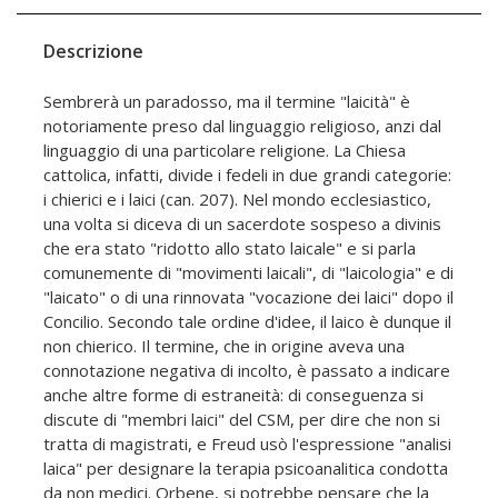
Descrizione
Sembrerà un paradosso, ma il termine "laicità" è
notoriamente preso dal linguaggio religioso, anzi dal
linguaggio di una particolare religione. La Chiesa
cattolica, infatti, divide i fedeli in due grandi categorie:
i chierici e i laici (can. 207). Nel mondo ecclesiastico,
una volta si diceva di un sacerdote sospeso a divinis
che era stato "ridotto allo stato laicale" e si parla
comunemente di "movimenti laicali", di "laicologia" e di
"laicato" o di una rinnovata "vocazione dei laici" dopo il
Concilio. Secondo tale ordine d'idee, il laico è dunque il
non chierico. Il termine, che in origine aveva una
connotazione negativa di incolto, è passato a indicare
anche altre forme di estraneità: di conseguenza si
discute di "membri laici" del CSM, per dire che non si
tratta di magistrati, e Freud usò l'espressione "analisi
laica" per designare la terapia psicoanalitica condotta
da non medici. Orbene, si potrebbe pensare che la